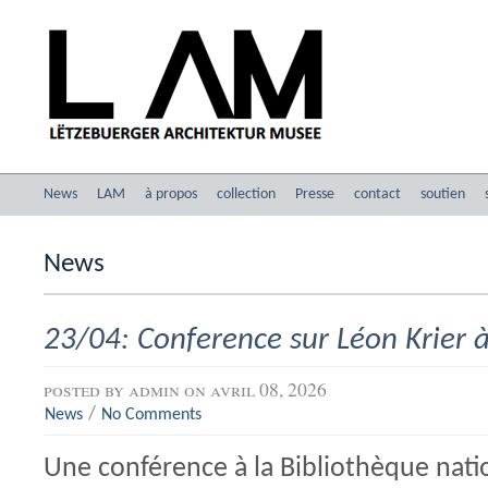
News
LAM
à propos
collection
Presse
contact
soutien
News
23/04: Conference sur Léon Krier 
posted by
admin
on avril 08, 2026
/
News
No Comments
Une conférence à la Bibliothèque natio