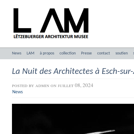
News
LAM
à propos
collection
Presse
contact
soutien
La Nuit des Architectes à Esch-sur-
posted by
admin
on juillet 08, 2024
News