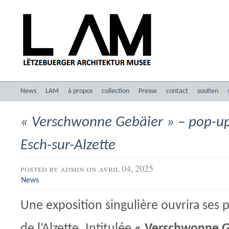
News
LAM
à propos
collection
Presse
contact
soutien
« Verschwonne Gebäier » – pop-up
Esch-sur-Alzette
posted by
admin
on avril 04, 2025
News
Une exposition singulière ouvrira ses 
de l’Alzette. Intitulée
« Verschwonne G