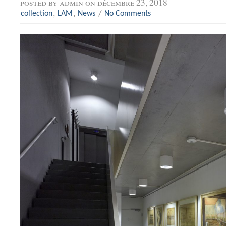
posted by
admin
on décembre 23, 2018
,
,
/
collection
LAM
News
No Comments