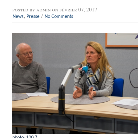
posted by
admin
on février 07, 2017
,
/
News
Presse
No Comments
photo: 100,7