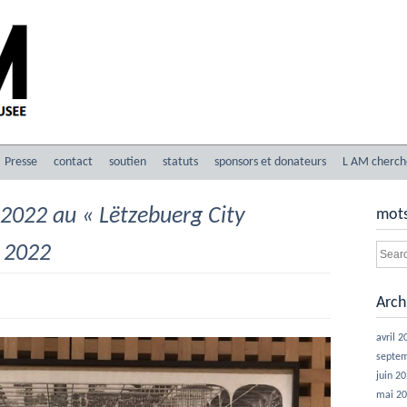
Presse
contact
soutien
statuts
sponsors et donateurs
L AM cherch
022 au « Lëtzebuerg City
mots
 2022
Arch
avril 2
septe
juin 2
mai 2