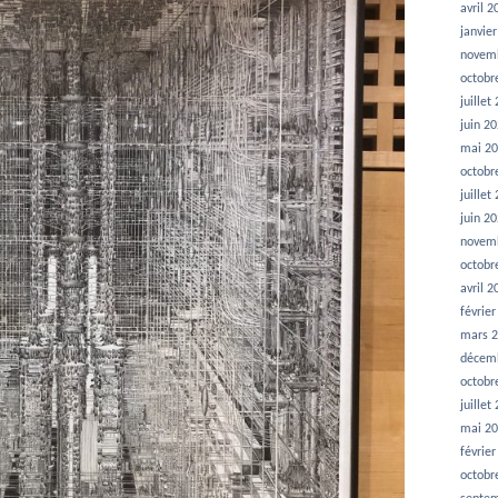
avril 2
janvie
novem
octobr
juillet
juin 2
mai 2
octobr
juillet
juin 2
novem
octobr
avril 2
févrie
mars 
décem
octobr
juillet
mai 2
févrie
octobr