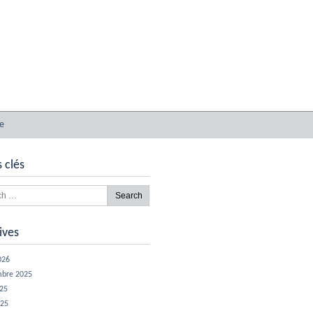
e
 clés
ives
026
mbre 2025
025
025