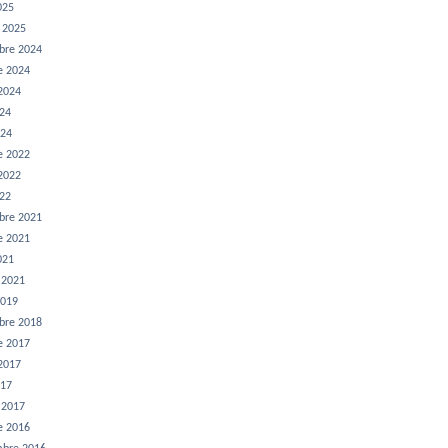
025
r 2025
bre 2024
e 2024
 2024
024
024
e 2022
 2022
022
bre 2021
e 2021
021
r 2021
2019
bre 2018
e 2017
 2017
017
r 2017
e 2016