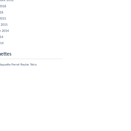
mbre 2016
 2016
016
 2015
r 2015
e 2014
014
014
uettes
aquette
Perret
Reuter
Tetra