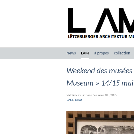
News
LAM
à propos
collection
Weekend des musées 2
Museum » 14/15 mai
posted by
admin
on juin 01, 2022
,
LAM
News