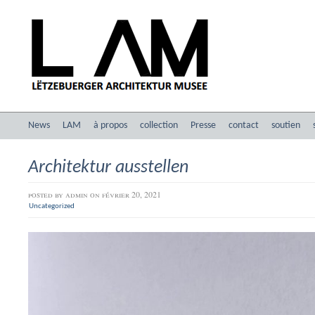
News
LAM
à propos
collection
Presse
contact
soutien
Architektur ausstellen
posted by
admin
on février 20, 2021
Uncategorized