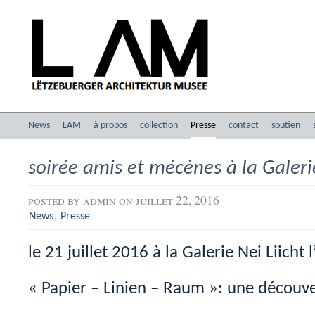
News
LAM
à propos
collection
Presse
contact
soutien
soirée amis et mécènes à la Galerie
posted by
admin
on juillet 22, 2016
,
News
Presse
le 21 juillet 2016 à la Galerie Nei Liicht 
« Papier – Linien – Raum »: une découv