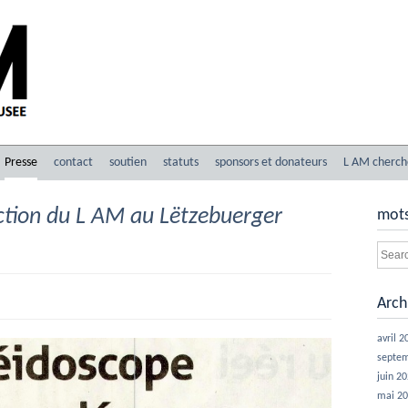
Presse
contact
soutien
statuts
sponsors et donateurs
L AM cherch
ection du L AM au Lëtzebuerger
mots
Arch
avril 2
septe
juin 2
mai 2