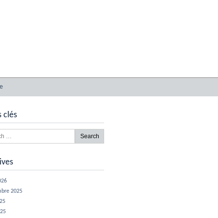
e
 clés
ives
026
mbre 2025
025
025