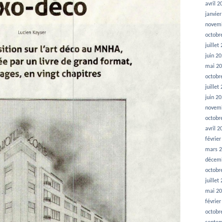
avril 2
janvie
novem
octobr
juillet
juin 2
mai 2
octobr
juillet
juin 2
novem
octobr
avril 2
févrie
mars 
décem
octobr
juillet
mai 2
févrie
octobr