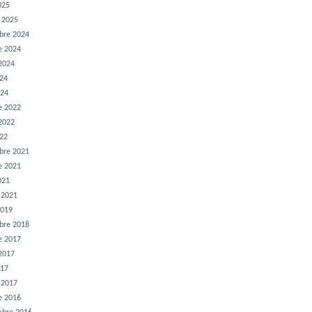
025
r 2025
bre 2024
e 2024
 2024
024
024
e 2022
 2022
022
bre 2021
e 2021
021
r 2021
2019
bre 2018
e 2017
 2017
017
r 2017
e 2016