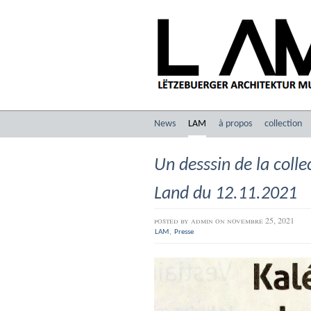
News
LAM
à propos
collection
Un desssin de la coll
Land du 12.11.2021
posted by
admin
on novembre 25, 2021
,
LAM
Presse