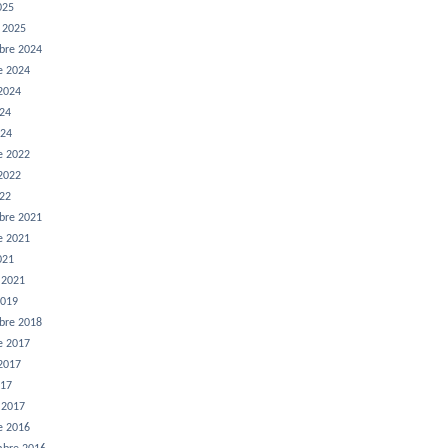
025
r 2025
bre 2024
e 2024
 2024
024
024
e 2022
 2022
022
bre 2021
e 2021
021
r 2021
2019
bre 2018
e 2017
 2017
017
r 2017
e 2016