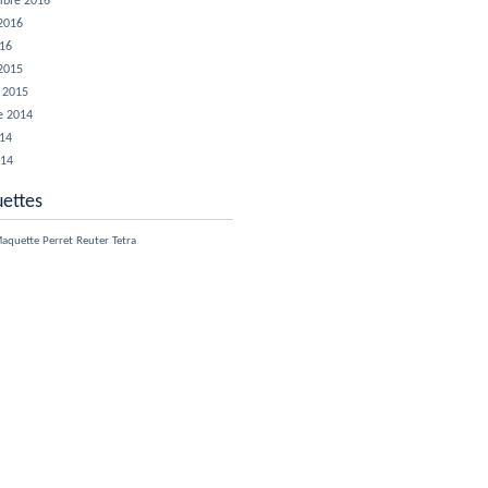
mbre 2016
 2016
016
 2015
r 2015
e 2014
014
014
uettes
aquette
Perret
Reuter
Tetra