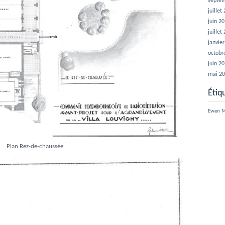
septe
juillet
juin 2
juillet
janvie
octobr
juin 2
mai 2
Étiq
Ewen
M
Plan Rez-de-chaussée