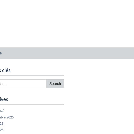
e
 clés
ives
026
mbre 2025
025
025