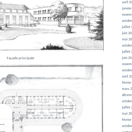
avril 2
janvie
novem
octobr
juillet
juin 2
mai 2
octobr
juillet
juin 2
Façade principale
novem
octobr
avril 2
févrie
mars 
décem
octobr
juillet
mai 2
févrie
octobr