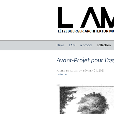
News
LAM
à propos
collection
Avant-Projet pour l’a
posted by
admin
on février 21, 2021
collection