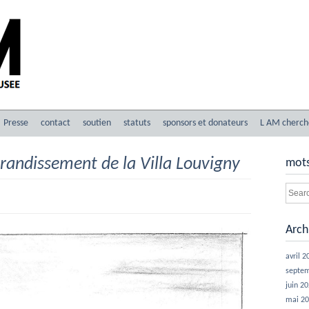
Presse
contact
soutien
statuts
sponsors et donateurs
L AM cherch
grandissement de la Villa Louvigny
mots
Arch
avril 2
septe
juin 2
mai 2